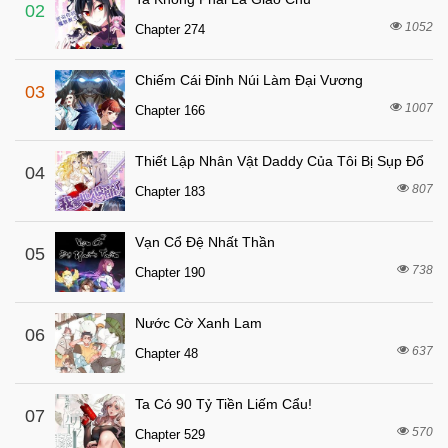
5 tháng trước
Chapter 78
02
1052
Chapter 274
5 tháng trước
Chapter 77
5 tháng trước
Chapter 76
Chiếm Cái Đỉnh Núi Làm Đại Vương
03
6 tháng trước
Chapter 75
1007
Chapter 166
6 tháng trước
Chapter 74
Thiết Lập Nhân Vật Daddy Của Tôi Bị Sụp Đổ
6 tháng trước
04
Chapter 73
807
Chapter 183
6 tháng trước
Chapter 72
6 tháng trước
Chapter 71
Vạn Cổ Đệ Nhất Thần
05
6 tháng trước
738
Chapter 70
Chapter 190
6 tháng trước
Chapter 69
Nước Cờ Xanh Lam
06
6 tháng trước
Chapter 68
637
Chapter 48
6 tháng trước
Chapter 67
6 tháng trước
Chapter 66
Ta Có 90 Tỷ Tiền Liếm Cẩu!
07
570
6 tháng trước
Chapter 529
Chapter 65