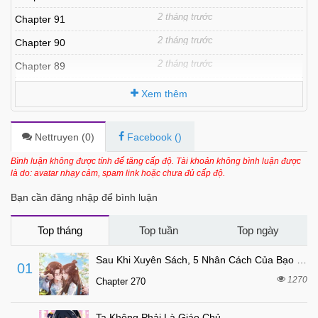
2 tháng trước
Chapter 91
2 tháng trước
Chapter 90
2 tháng trước
Chapter 89
2 tháng trước
Chapter 88
Xem thêm
3 tháng trước
Chapter 87
3 tháng trước
Chapter 86
Nettruyen (
0
)
Facebook (
)
3 tháng trước
Chapter 85
Bình luận không được tính để tăng cấp độ. Tài khoản không bình luận được
là do: avatar nhạy cảm, spam link hoặc chưa đủ cấp độ.
3 tháng trước
Chapter 84
Bạn cần đăng nhập để bình luận
4 tháng trước
Chapter 83
4 tháng trước
Chapter 82
Top tháng
Top tuần
Top ngày
4 tháng trước
Chapter 81
Sau Khi Xuyên Sách, 5 Nhân Cách Của Bạo Quân Đều Yêu Ta
01
4 tháng trước
Chapter 80
1270
Chapter 270
4 tháng trước
Chapter 79
Ta Không Phải Là Giáo Chủ