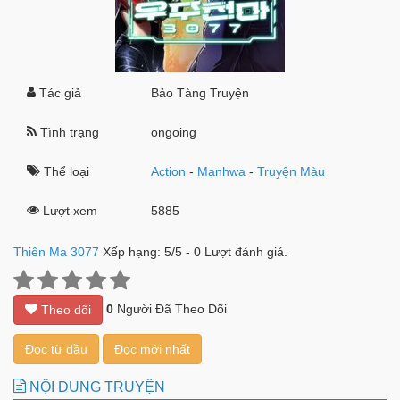
Tác giả
Bảo Tàng Truyện
Tình trạng
ongoing
Thể loại
Action
-
Manhwa
-
Truyện Màu
Lượt xem
5885
Thiên Ma 3077
Xếp hạng:
5
/
5
-
0
Lượt đánh giá.
0
Người Đã Theo Dõi
Theo dõi
Đọc từ đầu
Đọc mới nhất
NỘI DUNG TRUYỆN