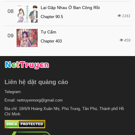
Lại Gặp Nhau Ở Ban Công Rồi
08
1161
Chapter 90.5
Tự Cẩm
09
459
Chapter 403
Liên hệ dặt quảng cáo
Telegram:
Email:
nettruyennorg@gmail.com
Địa chỉ: 19/6/9 Hoàng Xuân Nhị, Phú Trung, Tân Phú, Thành phố Hồ
Chí Minh