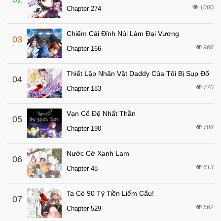
1000
Chapter 274
Chiếm Cái Đỉnh Núi Làm Đại Vương
03
968
Chapter 166
Thiết Lập Nhân Vật Daddy Của Tôi Bị Sụp Đổ
04
770
Chapter 183
Vạn Cổ Đệ Nhất Thần
05
708
Chapter 190
Nước Cờ Xanh Lam
06
613
Chapter 48
Ta Có 90 Tỷ Tiền Liếm Cẩu!
07
562
Chapter 529