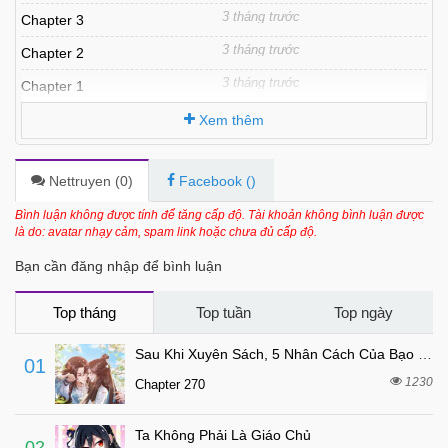
3 tháng trước
Chapter 3
3 tháng trước
Chapter 2
3 tháng trước
Chapter 1
Xem thêm
Nettruyen (
0
)
Facebook (
)
Bình luận không được tính để tăng cấp độ. Tài khoản không bình luận được
là do: avatar nhạy cảm, spam link hoặc chưa đủ cấp độ.
Bạn cần đăng nhập để bình luận
Top tháng
Top tuần
Top ngày
Sau Khi Xuyên Sách, 5 Nhân Cách Của Bạo Quân Đều Yêu Ta
01
1230
Chapter 270
Ta Không Phải Là Giáo Chủ
02